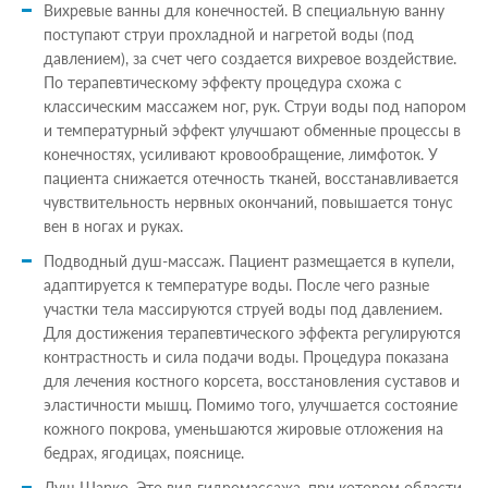
Вихревые ванны для конечностей. В специальную ванну
поступают струи прохладной и нагретой воды (под
давлением), за счет чего создается вихревое воздействие.
По терапевтическому эффекту процедура схожа с
классическим массажем ног, рук. Струи воды под напором
и температурный эффект улучшают обменные процессы в
конечностях, усиливают кровообращение, лимфоток. У
пациента снижается отечность тканей, восстанавливается
чувствительность нервных окончаний, повышается тонус
вен в ногах и руках.
Подводный душ-массаж. Пациент размещается в купели,
адаптируется к температуре воды. После чего разные
участки тела массируются струей воды под давлением.
Для достижения терапевтического эффекта регулируются
контрастность и сила подачи воды. Процедура показана
для лечения костного корсета, восстановления суставов и
эластичности мышц. Помимо того, улучшается состояние
кожного покрова, уменьшаются жировые отложения на
бедрах, ягодицах, пояснице.
Душ Шарко. Это вид гидромассажа, при котором области