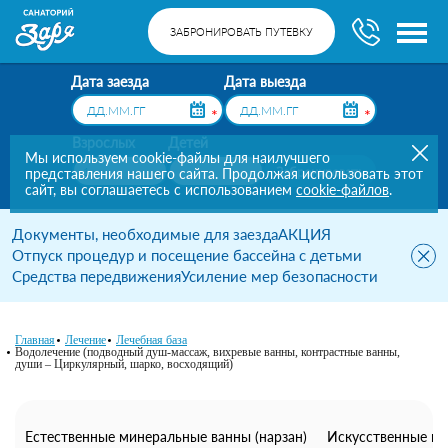
ЗАБРОНИРОВАТЬ ПУТЕВКУ
Дата заезда
Дата выезда
*
*
Взрослых
Детей
Мы используем cookie-файлы для наилучшего
Забронировать
представления нашего сайта. Продолжая использовать этот
*
сайт, вы соглашаетесь с использованием
cookie-файлов
.
Документы, необходимые для заезда
АКЦИЯ
Отпуск процедур и посещение бассейна с детьми
Средства передвижения
Усиление мер безопасности
Главная
Лечение
Лечебная база
Водолечение (подводный душ-массаж, вихревые ванны, контрастные ванны,
души – Циркулярный, шарко, восходящий)
Естественные минеральные ванны (нарзан)
Искусственные ва